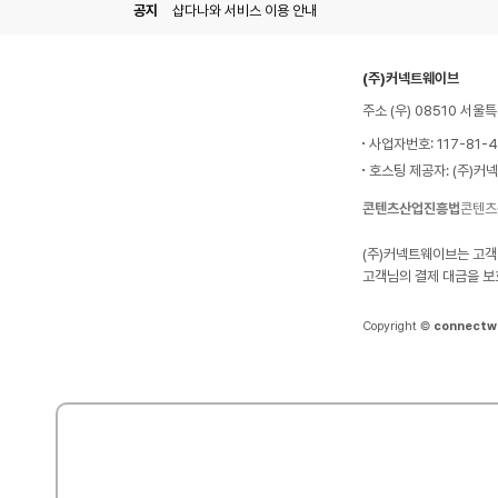
공지
샵다나와 서비스 이용 안내
(주)커넥트웨이브
주소 (우) 08510 서
사업자번호: 117-81-
호스팅 제공자: (주)커
콘텐츠산업진흥법
콘텐츠
(주)커넥트웨이브는 고객
고객님의 결제 대금을 보
Copyright ©
connectw