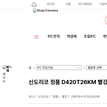
PC26
싼컴
PC구매상담
기업구
PC견적
역경매
조립PC
게
홈
신도리코 정품 D420T26KM 빨
토너
신도리코
정품
빨강
인쇄 매수:약 26,000매