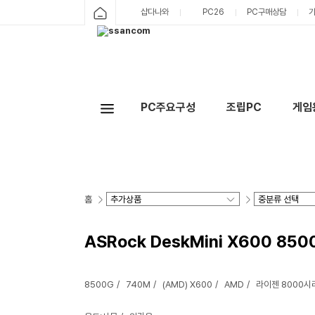
샵다나와
PC26
PC구매상담
PC주요구성
조립PC
게임
홈
ASRock DeskMini X600 850
8500G
740M
(AMD) X600
AMD
라이젠 8000시