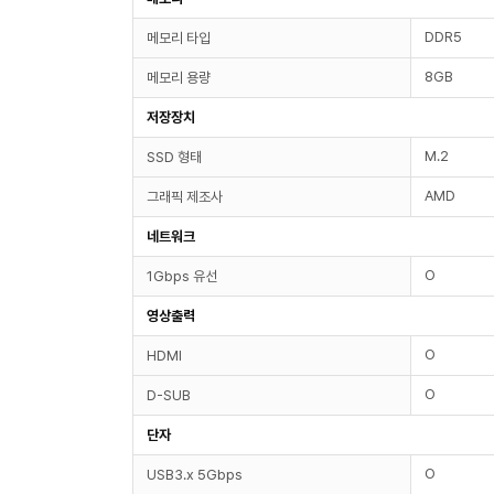
DDR5
메모리 타입
8GB
메모리 용량
저장장치
M.2
SSD 형태
AMD
그래픽 제조사
네트워크
O
1Gbps 유선
영상출력
O
HDMI
O
D-SUB
단자
O
USB3.x 5Gbps