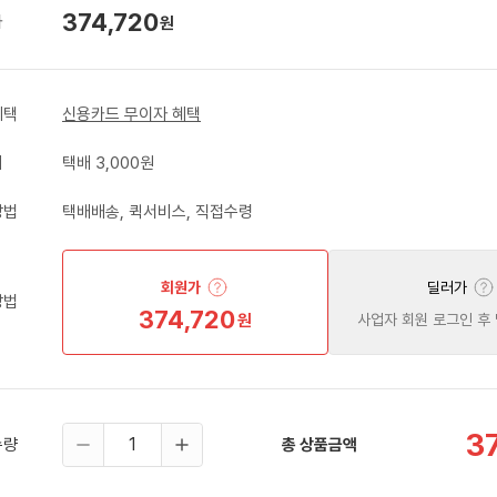
374,720
가
원
혜택
신용카드 무이자 혜택
비
택배 3,000원
방법
택배배송, 퀵서비스, 직접수령
회원가
딜러가
방법
374,720
원
사업자 회원 로그인 후
3
수량
총 상품금액