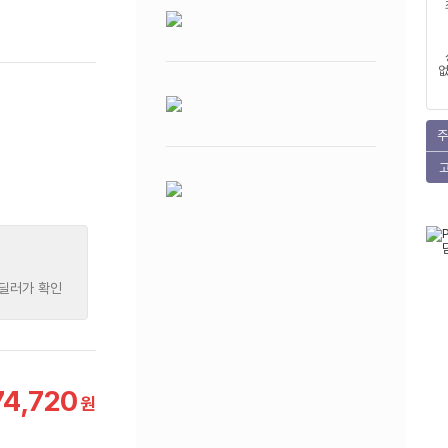
없
주
 딜러가 확인
74,720
원