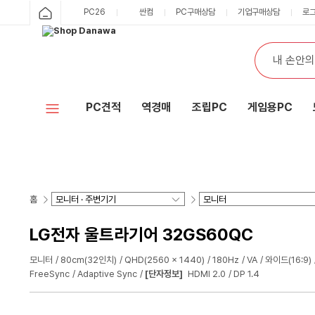
PC26
싼컴
PC구매상담
기업구매상담
로
PC견적
역경매
조립PC
게임용PC
홈
LG전자 울트라기어 32GS60QC
모니터
80cm(32인치)
QHD(2560 x 1440)
180Hz
VA
와이드(16:9)
FreeSync
Adaptive Sync
[단자정보]
HDMI 2.0
DP 1.4