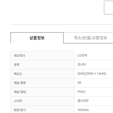
상품정보
취소/반품/교환정보
LG전자
제조회사
모니터
분류
QHD(2560 x 1440)
해상도
VA
패널 종류
커브드
패널 형태
광시야각
시야각
300nits
화면 밝기