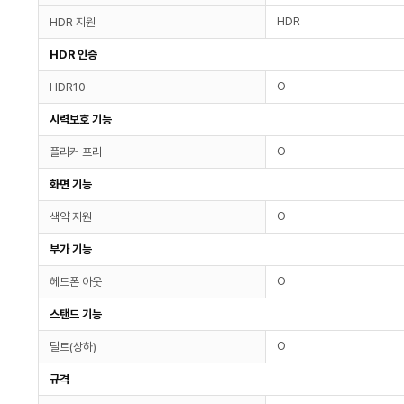
HDR
HDR 지원
HDR 인증
O
HDR10
시력보호 기능
O
플리커 프리
화면 기능
O
색약 지원
부가 기능
O
헤드폰 아웃
스탠드 기능
O
틸트(상하)
규격