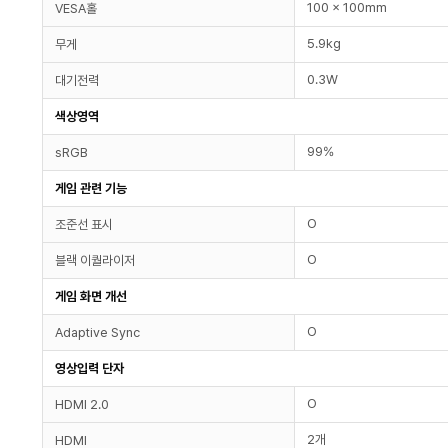
100 x 100mm
VESA홀
5.9kg
무게
0.3W
대기전력
색상영역
99%
sRGB
게임 관련 기능
O
조준선 표시
O
블랙 이퀄라이저
게임 화면 개선
O
Adaptive Sync
영상입력 단자
O
HDMI 2.0
2개
HDMI