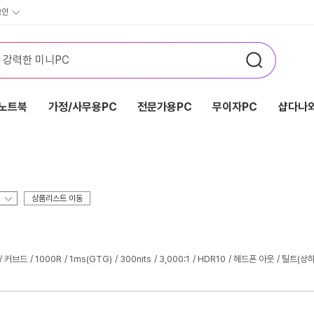
그인
노트북
가정/사무용PC
전문가용PC
무이자PC
샵다나와
상품리스트 이동
커브드
1000R
1ms(GTG)
300nits
3,000:1
HDR10
헤드폰 아웃
틸트(상하