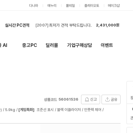
다나와
에누리
몰테일
플레이오토
메이크샵
실시간 PC견적
[20:07]
최저가 견적 부탁드립니다.
2,431,000원
[19:54]
cpu, 램, 메인보드만 견적 요청드립니다.
1,956,000원
[19:40]
사진가를 위한 PC
3,001,000원
 AI
중고PC
딜러몰
기업구매상담
이벤트
New
외부 링크
[19:27]
9600x / 5060ti 견적
2,289,000원
[19:06]
견적요청
12,470,000원
[18:25]
PC2대 견적요청입니다.
8,361,000원
[18:21]
견적신청입니다.
4,115,000원
[18:16]
PC구매견적입니다.
4,208,000원
[18:03]
게임용 PC 견적부탁드립니다.
6,350,000원
[17:58]
견적요청합니다.
2,097,000원
56061536
신고
공유
상품코드
)
5.9kg
[게임특화]
조준선 표시
블랙 이퀄라이저
인풋랙 제어