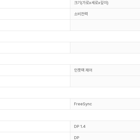
크기(가로x세로x깊이)
소비전력
인풋랙 제어
FreeSync
DP 1.4
DP