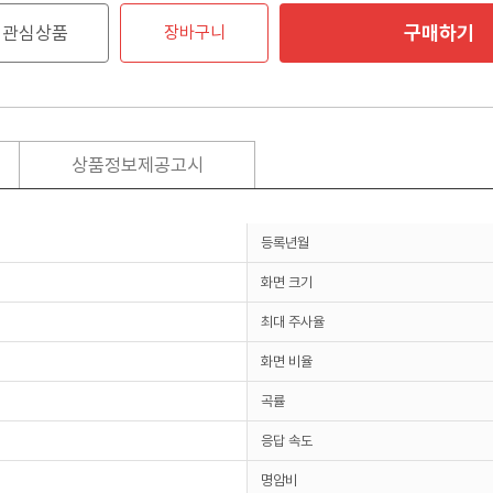
구매하기
관심상품
장바구니
상품정보제공고시
등록년월
화면 크기
최대 주사율
화면 비율
곡률
응답 속도
명암비