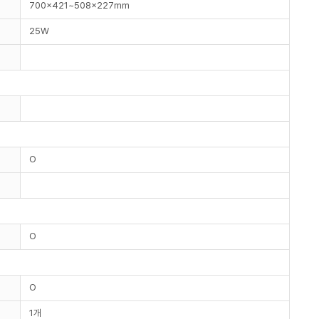
700x421~508x227mm
25W
O
O
O
1개