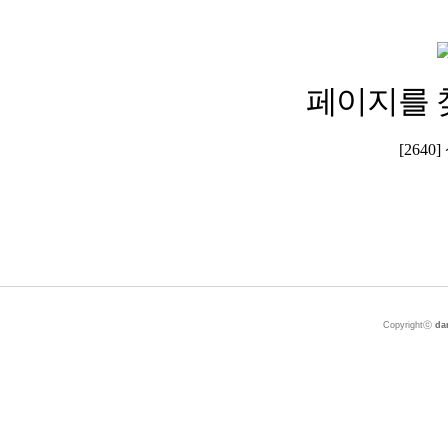
페이지를 
[264
Copyrightⓒ
da