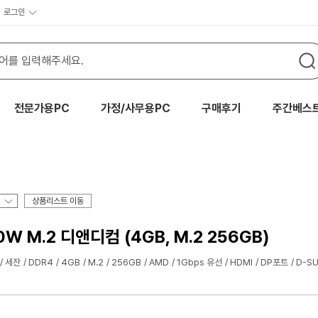
로그인
전문가용PC
가정/사무용PC
구매후기
주간베스
상품리스트 이동
20W M.2 디앤디컴 (4GB, M.2 256GB)
세잔
DDR4
4GB
M.2
256GB
AMD
1Gbps 유선
HDMI
DP포트
D-S