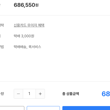
686,550
가
원
혜택
신용카드 무이자 혜택
비
택배 3,000원
방법
택배배송, 퀵서비스
68
수량
총 상품금액