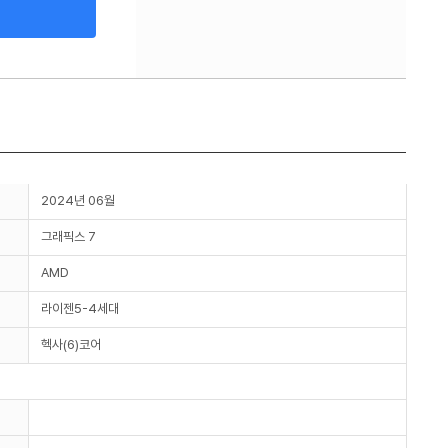
2024년 06월
그래픽스 7
AMD
라이젠5-4세대
헥사(6)코어