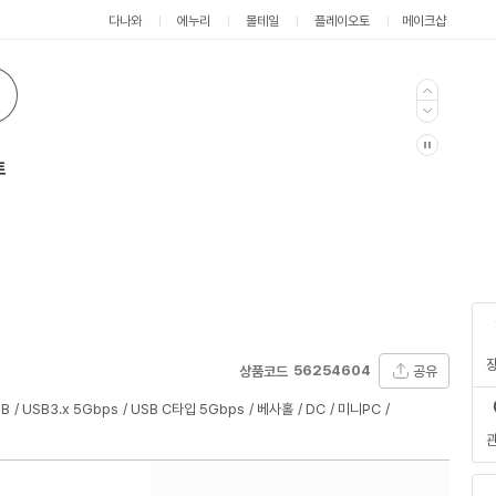
다나와
에누리
몰테일
플레이오토
메이크샵
트
56254604
공유
상품코드
UB
USB3.x 5Gbps
USB C타입 5Gbps
베사홀
DC
미니PC