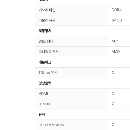
DDR4
메모리 타입
64GB
메모리 용량
저장장치
M.2
SSD 형태
AMD
그래픽 제조사
네트워크
O
1Gbps 유선
영상출력
O
HDMI
O
D-SUB
단자
O
USB3.x 5Gbps