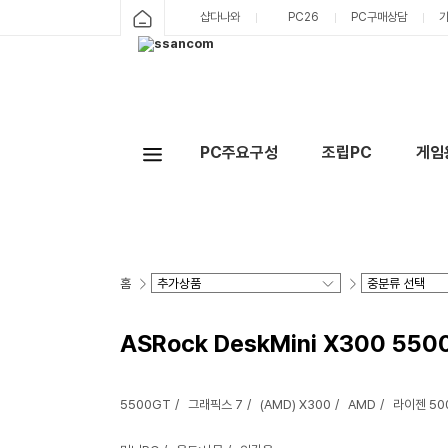
샵다나와
PC26
PC구매상담
PC주요구성
조립PC
게임
홈
ASRock DeskMini X300 550
5500GT
그래픽스 7
(AMD) X300
AMD
라이젠 5