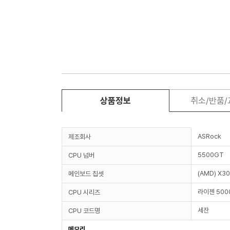
상품정보
취소/반품
ASRock
제조회사
5500GT
CPU 넘버
(AMD) X3
메인보드 칩셋
라이젠 50
CPU 시리즈
세잔
CPU 코드명
메모리