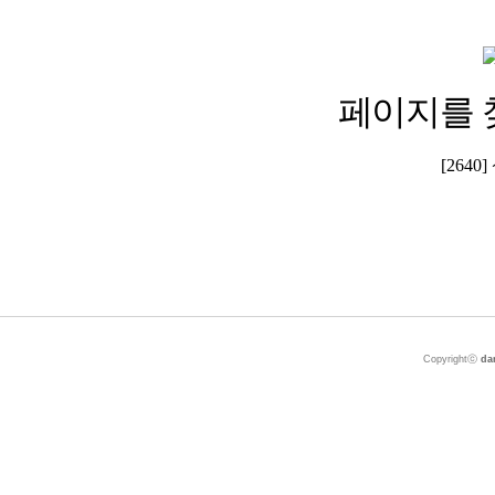
페이지를 
[264
Copyrightⓒ
da