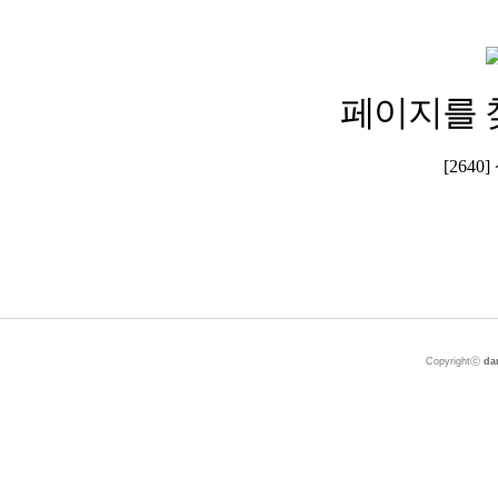
페이지를 
[264
Copyrightⓒ
da