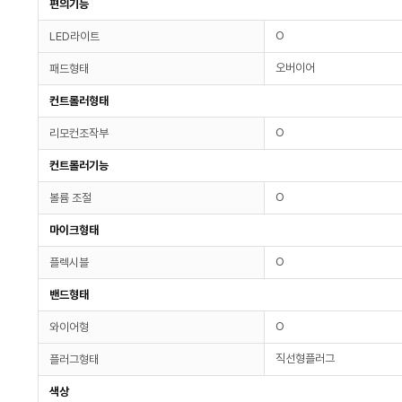
편의기능
O
LED라이트
오버이어
패드형태
컨트롤러형태
O
리모컨조작부
컨트롤러기능
O
볼륨 조절
마이크형태
O
플렉시블
밴드형태
O
와이어형
직선형플러그
플러그형태
색상