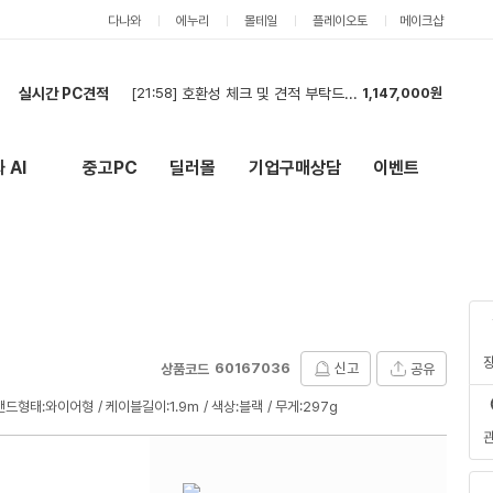
다나와
에누리
몰테일
플레이오토
메이크샵
[21:58]
호환성 체크 및 견적 부탁드립니다.
1,147,000원
실시간 PC견적
[21:51]
각 제품마다 저렴한 색상으로 맞춰주시고 24개월 무이자할부 되시는분 꼼꼼하게 검수해주실분 해주세
4,456,000원
[21:49]
편집디자이너 컴퓨터 견적 요청
1,784,000원
[21:47]
견적신청합니다.
5,914,000원
 AI
중고PC
딜러몰
기업구매상담
이벤트
New
외부 링크
[21:27]
최저가 부탁드립니다
6,135,000원
[21:05]
현금 재견적
754,000원
[20:42]
견적
6,010,000원
[20:42]
견적신청합니다(2대).
1,319,000원
[20:41]
견적신청합니다(2대).
1,319,000원
[19:57]
2
616,000원
[21:58]
호환성 체크 및 견적 부탁드립니다.
1,147,000원
60167036
신고
공유
상품코드
밴드형태:와이어형
케이블길이:1.9m
색상:블랙
무게:297g