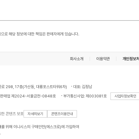
용으로 해당 정보에 대한 책임은 판매자에게 있습니다.
회사소개
이용약관
개인정보
꽃로 298, 17층(가산동, 대륭포스트타워6차)
대표: 김정남
판매업 제2024-서울금천-0848호
부가통신사업: 제003081호
사업자정보확인
의한 콘텐츠 보호
자세히보기
콘텐츠이용안내
래를 위해 이니시스의 구매안전(에스크로)에 가입하여
.