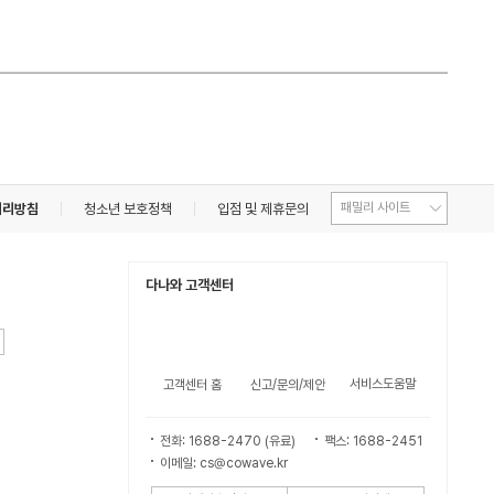
처리방침
청소년 보호정책
입점 및 제휴문의
다나와 고객센터
서비스도움말
고객센터 홈
신고/문의/제안
전화: 1688-2470 (유료)
팩스: 1688-2451
이메일: cs@cowave.kr