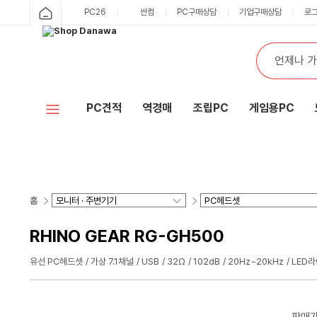
PC26
싼컴
PC구매상담
기업구매상담
로
PC견적
역경매
조립PC
게임용PC
홈
RHINO GEAR RG-GH500
유선 PC헤드셋
가상 7.1채널
USB
32Ω
102dB
20Hz~20kHz
LED
판매