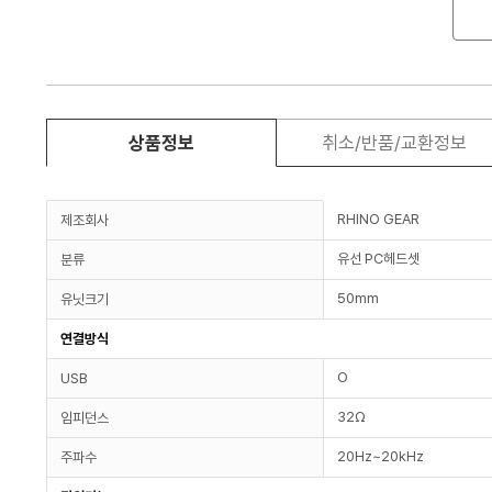
상품정보
취소/반품/교환정보
RHINO GEAR
제조회사
유선 PC헤드셋
분류
50mm
유닛크기
연결방식
O
USB
32Ω
임피던스
20Hz~20kHz
주파수