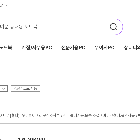
그인
노트북
가정/사무용PC
전문가용PC
무이자PC
샵다나와
상품리스트 이동
라이트
[형태]
오버이어
리모컨조작부
컨트롤러기능:볼륨 조절
마이크형태:플렉시블
14,360
가