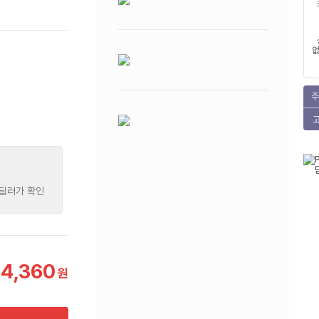
없
주
 딜러가 확인
14,360
원