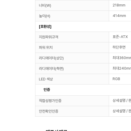
218mm
너비(W)
414mm
높이(H)
[호환성]
표준-ATX
지원파워규격
하단후면
파워 위치
최대360m
라디에이터(상단)
최대240m
라디에이터(측면)
RGB
LED 색상
인증
상세설명 / 
적합성평가인증
상세설명 / 
안전확인인증