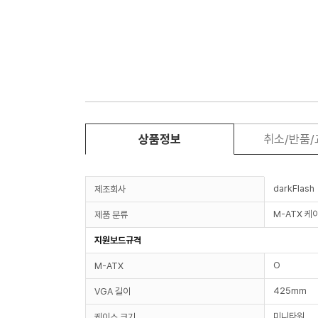
상품정보
취소/반품
darkFlash
제조회사
M-ATX 케
제품 분류
지원보드규격
O
M-ATX
425mm
VGA 길이
미니타워
케이스 크기