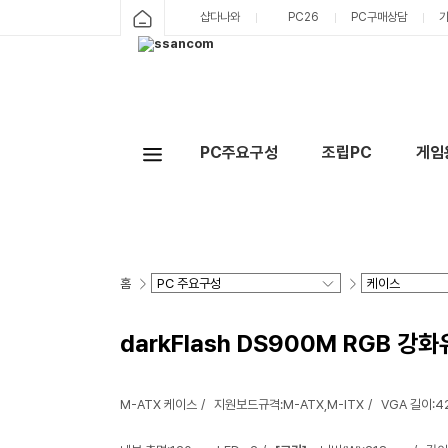
샵다나와
PC26
PC구매상담
PC주요구성
조립PC
게임
홈
darkFlash DS900M RGB 강
M-ATX 케이스
지원보드규격:M-ATX,M-ITX
VGA 길이: