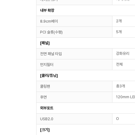
내부 확장
2개
8.9cm베이
5개
PCI 슬롯(수평)
[패널]
강화유리
전면 패널 타입
전체
먼지필터
[쿨러/튜닝]
총3개
쿨링팬
120mm LE
후면
외부포트
O
USB2.0
[크기]