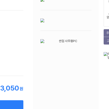
없
주
13,050
원