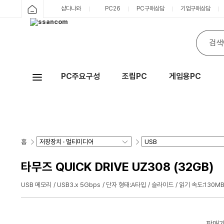
샵다나와
PC26
PC구매상담
기업구매상담
PC주요구성
조립PC
게임용PC
Hot
홈
타무즈 QUICK DRIVE UZ308 (32GB)
USB 메모리
USB3.x 5Gbps
단자 형태:A타입
슬라이드
읽기 속도:130M
판매