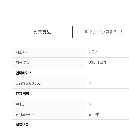
상품정보
취소/반품/교환정보
타무즈
제조회사
USB 메모리
제품 분류
인터페이스
O
USB3.x 5Gbps
단자 형태
O
A타입
슬라이드
단자노출방식
제품보증