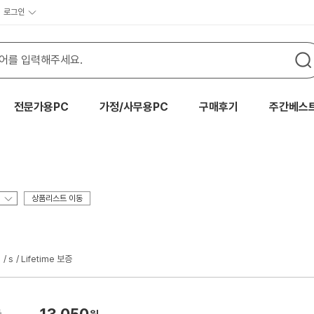
로그인
전문가용PC
가정/사무용PC
구매후기
주간베스
상품리스트 이동
B
s
Lifetime 보증
13,050
가