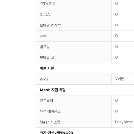
O
IPTV 지원
O
DLNA
O
모바일 관리 앱
O
QoS
O
빔포밍
O
모바일 UI
버튼 지원
Y버튼
WPS
Mesh 지원 유형
O
컨트롤러
O
유선 에이전트
EasyMesh
Mesh 시스템
크기(가로x세로x높이)