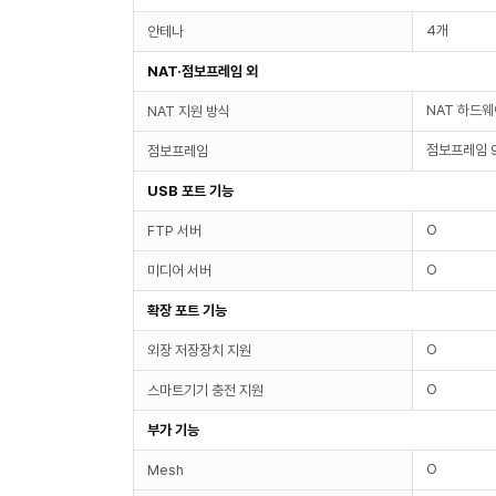
4개
안테나
NAT·점보프레임 외
NAT 하드웨
NAT 지원 방식
점보프레임 
점보프레임
USB 포트 기능
O
FTP 서버
O
미디어 서버
확장 포트 기능
O
외장 저장장치 지원
O
스마트기기 충전 지원
부가 기능
O
Mesh