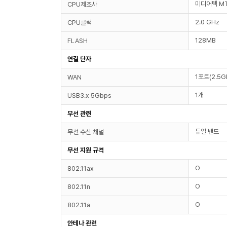
미디어텍 MT
CPU제조사
2.0 GHz
CPU클럭
128MB
FLASH
연결 단자
1포트(2.5G
WAN
1개
USB3.x 5Gbps
무선 관련
듀얼 밴드
무선 수신 채널
무선 지원 규격
O
802.11ax
O
802.11n
O
802.11a
안테나 관련