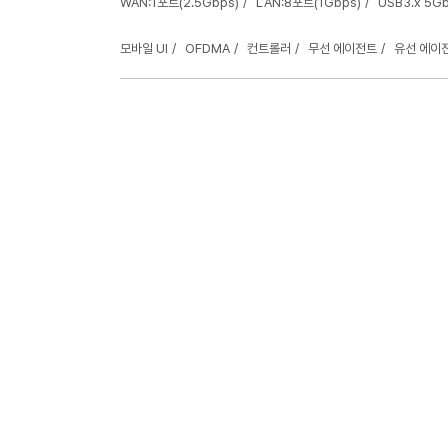
WAN:1포트(2.5Gbps)
LAN:8포트(1Gbps)
USB3.x 5G
모바일 UI
OFDMA
컨트롤러
무선 에이전트
유선 에이