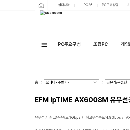
샵다나와
PC26
PC구매상담
PC주요구성
조립PC
게임
홈
EFM ipTIME AX6008M 유무
유무선
최고유선속도:1Gbps
최고무선속도:4.8Gbps
AX