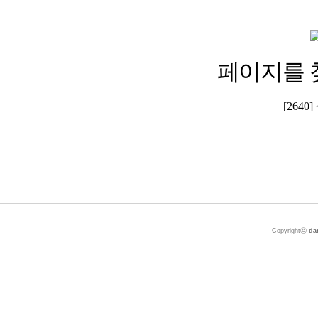
페이지를 
[264
Copyrightⓒ
da