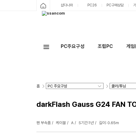
샵다나와
PC26
PC구매상담
PC주요구성
조립PC
게임
홈
darkFlash Gauss G24 FAN T
팬 부속품
케이블
A
S기간:1년
길이: 0.65m