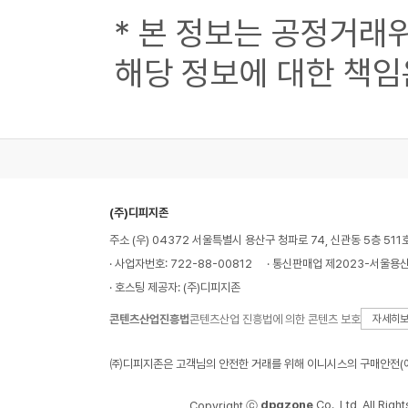
* 본 정보는 공정거래
해당 정보에 대한 책임
(주)디피지존
주소 (우) 04372 서울특별시 용산구 청파로 74, 신관동 5층 511
· 사업자번호: 722-88-00812
· 통신판매업 제2023-서울용산
· 호스팅 제공자: (주)디피지존
콘텐츠산업진흥법
콘텐츠산업 진흥법에 의한 콘텐츠 보호
자세히
㈜디피지존은 고객님의 안전한 거래를 위해 이니시스의 구매안전(에
dpgzone
Co., Ltd, All Righ
Copyright ⓒ