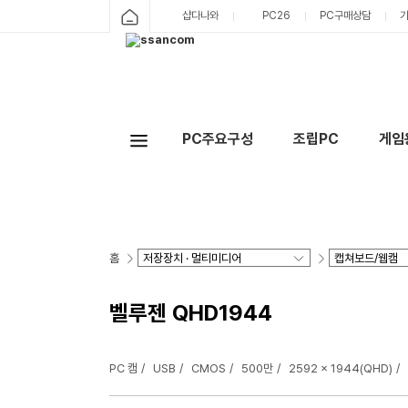
샵다나와
PC26
PC구매상담
PC주요구성
조립PC
게임
홈
벨루젠 QHD1944
PC 캠
USB
CMOS
500만
2592 x 1944(QHD)