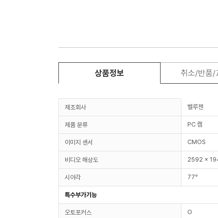
상품정보
취소/반품
벨루젠
제조회사
PC 캠
제품 분류
CMOS
이미지 센서
2592 x 1
비디오 해상도
77°
시야각
특수부가기능
O
오토포커스