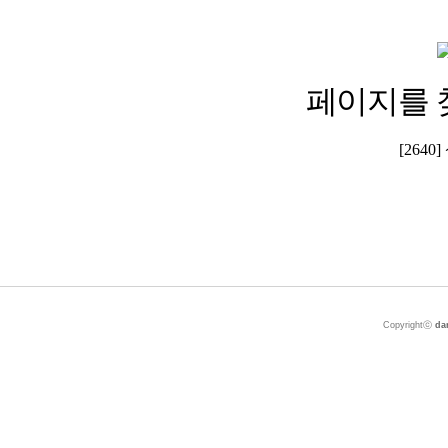
페이지를 
[264
Copyrightⓒ
da