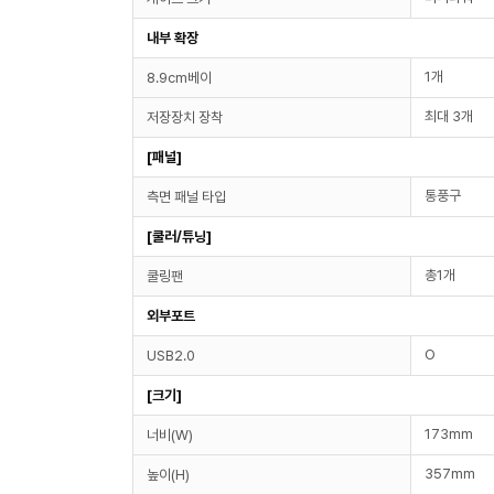
내부 확장
1개
8.9cm베이
최대 3개
저장장치 장착
[패널]
통풍구
측면 패널 타입
[쿨러/튜닝]
총1개
쿨링팬
외부포트
O
USB2.0
[크기]
173mm
너비(W)
357mm
높이(H)