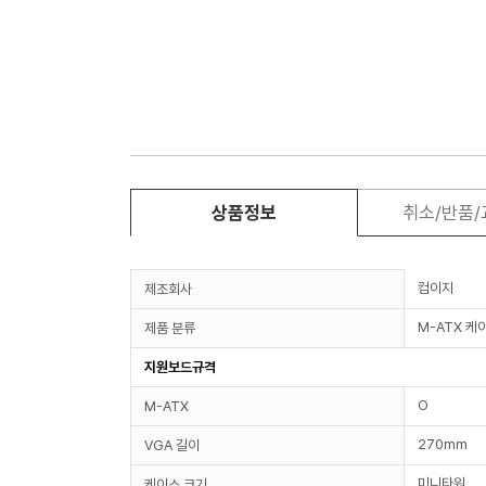
상품정보
취소/반품
컴이지
제조회사
M-ATX 케
제품 분류
지원보드규격
O
M-ATX
270mm
VGA 길이
미니타워
케이스 크기