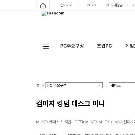
샵다나와
PC26
PC구매상담
PC주요구성
조립PC
게임
홈
컴이지 킹덤 데스크 미니
M-ATX 케이스
지원보드규격:M-ATX,M-ITX
VGA 길이:2