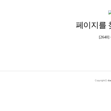
페이지를 
[264
Copyrightⓒ
da