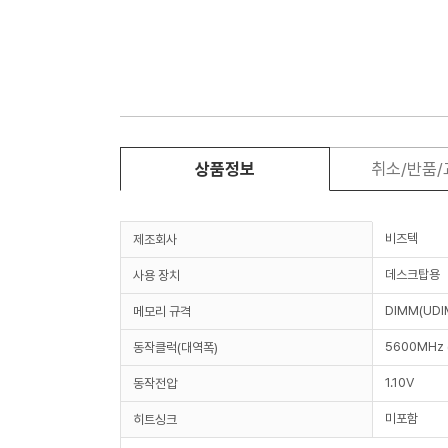
상품정보
취소/반품
비즈텍
제조회사
데스크탑용
사용 장치
DIMM(UDI
메모리 규격
5600MHz 
동작클럭(대역폭)
1.10V
동작전압
미포함
히트싱크