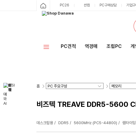
PC26
싼컴
PC구매상담
기업구
PC견적
역경매
조립PC
게
홈
비즈텍 TREAVE DDR5-5600 C
데스크탑용
DDR5
5600MHz (PC5-44800)
램타이밍: