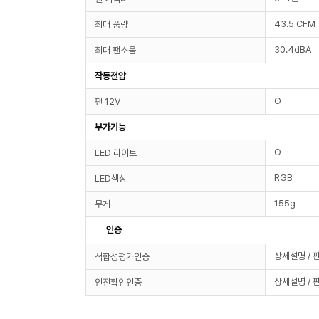
43.5 CFM
최대 풍량
30.4dBA
최대 팬소음
작동전압
O
팬 12V
부가기능
O
LED 라이트
RGB
LED색상
155g
무게
인증
상세설명 / 
적합성평가인증
상세설명 / 
안전확인인증