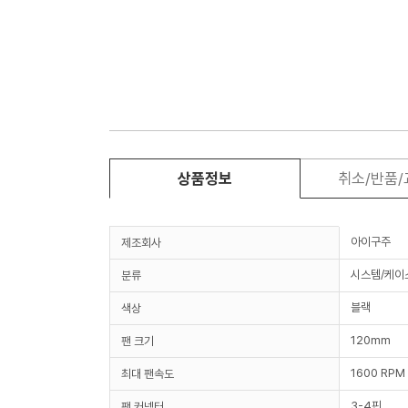
상품정보
취소/반품
아이구주
제조회사
시스템/케이
분류
블랙
색상
120mm
팬 크기
1600 RPM
최대 팬속도
3-4핀
팬 커넥터