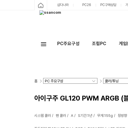
샵다나와
PC26
PC구매상담
PC주요구성
조립PC
게임
홈
아이구주 GL120 PWM ARGB (
시스템 쿨러
팬 쿨러
A
S기간:1년
무게:155g
정방향