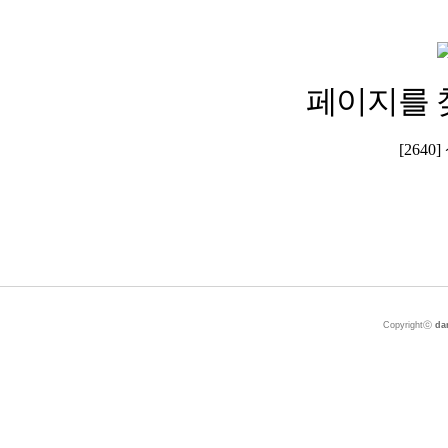
페이지를 
[264
Copyrightⓒ
da