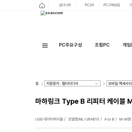
샵다나와
PC26
PC구매상담
PC주요구성
조립PC
게임
홈
마하링크 Type B 리피터 케이블 ML
USB 데이터케이블
모델명:ML-URAB15
A to B
M-M형