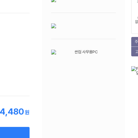
없
주
4,480
원