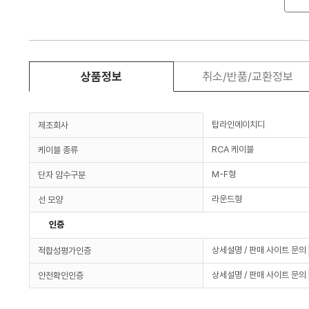
상품정보
취소/반품/교환정보
탑라인에이치디
제조회사
RCA 케이블
케이블 종류
M-F형
단자 암수구분
라운드형
선 모양
인증
상세설명 / 판매 사이트 문의
적합성평가인증
상세설명 / 판매 사이트 문의
안전확인인증