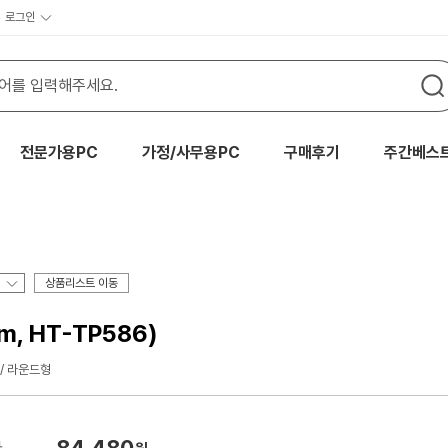
로그인
전문가용PC
가정/사무용PC
구매후기
주간베스
상품리스트 이동
, HT-TP586)
라운드형
84,480
가