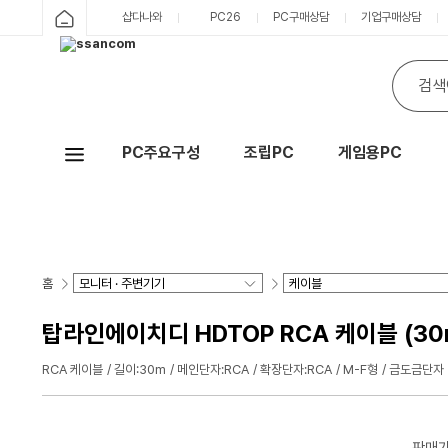
샵다나와
PC26
PC구매상담
기업구매상담
PC주요구성
조립PC
게임용PC
Hot
홈
탑라인에이치디 HDTOP RCA 케이블 (30m
RCA 케이블
길이:30m
메인단자:RCA
확장단자:RCA
M-F형
금도금단자
판매