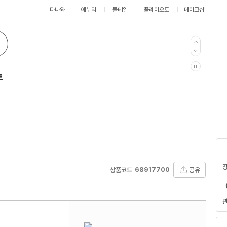
다나와
에누리
몰테일
플레이오토
메이크샵
트
68917700
공유
상품코드