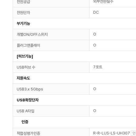
외부전원필수
전원공급
DC
전원단자
부가기능
O
개별ON/OFF스위치
O
플러그앤플레이
[허브기능]
7포트
USB허브 수
지원속도
O
USB3.x 5Gbps
USB확장단자
O
USB A타입
인증
R-R-LUS-LS-UH307
적합성평가인증
인