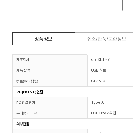
상품정보
취소/반품/교환정보
라인업시스템
제조회사
USB 허브
제품 분류
GL3510
컨트롤러(칩셋)
PC(HOST)연결
Type A
PC연결 단자
USB B to A타입
분리형 케이블
외부전원