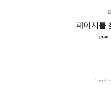
페이지를 
[264
Copyrightⓒ
da