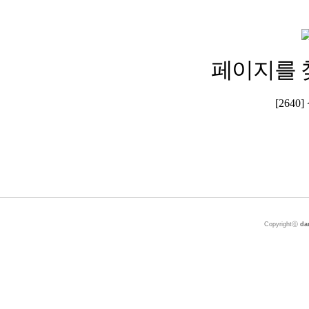
페이지를 
[264
Copyrightⓒ
da