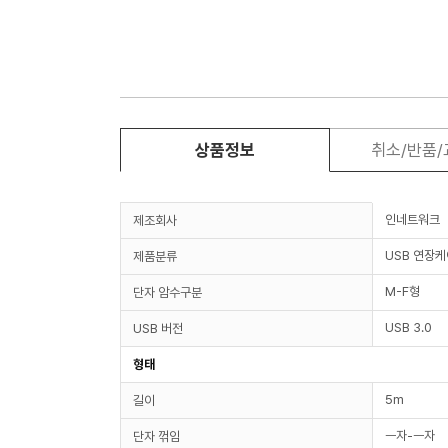
상품정보
취소/반품
인네트워크
제조회사
USB 연장
제품분류
M-F형
단자 암수구분
USB 3.0
USB 버전
형태
5m
길이
ㅡ자-ㅡ자
단자 꺾임