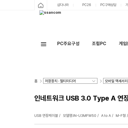
샵다나와
PC26
PC구매상담
PC주요구성
조립PC
게임
홈
인네트워크 USB 3.0 Type A 연
USB 연장케이블
모델명:IN-U3MFW50
A to A
M-F형