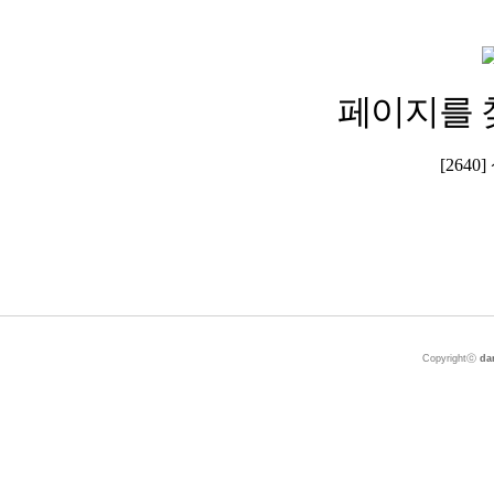
페이지를 
[264
Copyrightⓒ
da