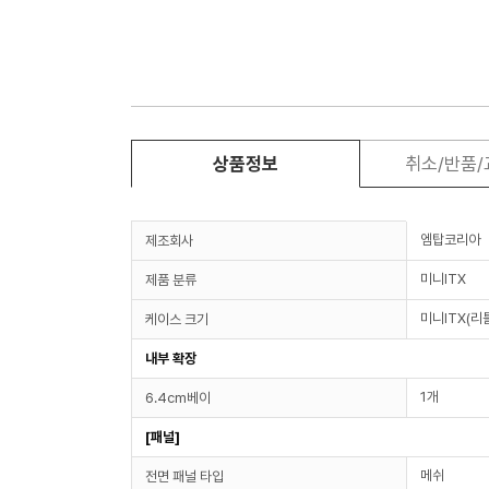
상품정보
취소/반품
엠탑코리아
제조회사
미니ITX
제품 분류
미니ITX(리
케이스 크기
내부 확장
1개
6.4cm베이
[패널]
메쉬
전면 패널 타입