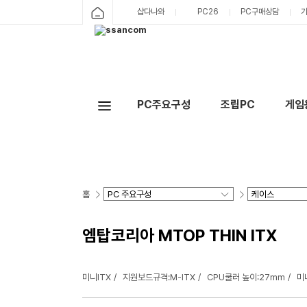
샵다나와
PC26
PC구매상담
PC주요구성
조립PC
게임
홈
엠탑코리아 MTOP THIN ITX
미니ITX
지원보드규격:M-ITX
CPU쿨러 높이:27mm
미