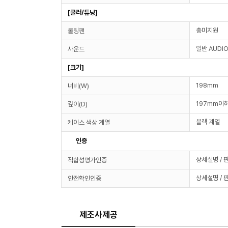
[쿨러/튜닝]
총미지원
쿨링팬
일반 AUDI
사운드
[크기]
198mm
너비(W)
197mm이
깊이(D)
블랙 계열
케이스 색상 계열
인증
상세설명 / 
적합성평가인증
상세설명 / 
안전확인인증
제조사제공