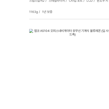
스텝스컬쳐2
스테빌라이저
C타입 포트
LCD
윈도우 키
1163g
1년 보증