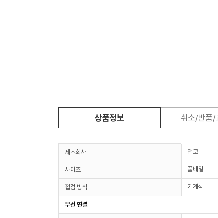
상품정보
취소/반품
앱코
제조회사
풀배열
사이즈
기계식
접점 방식
무선 연결