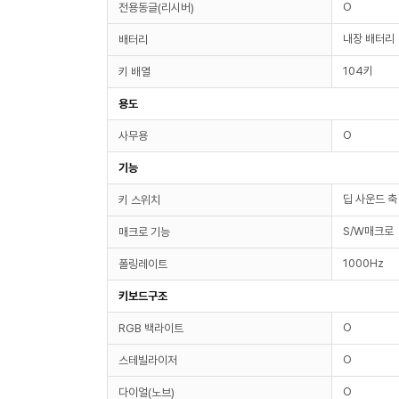
O
전용동글(리시버)
내장 배터리
배터리
104키
키 배열
용도
O
사무용
기능
딥 사운드 축
키 스위치
S/W매크로
매크로 기능
1000Hz
폴링레이트
키보드구조
O
RGB 백라이트
O
스테빌라이저
O
다이얼(노브)