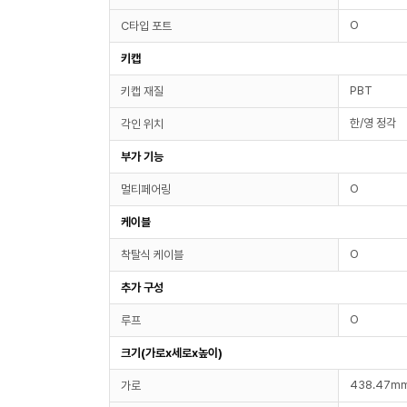
O
C타입 포트
키캡
PBT
키캡 재질
한/영 정각
각인 위치
부가 기능
O
멀티페어링
케이블
O
착탈식 케이블
추가 구성
O
루프
크기(가로x세로x높이)
438.47m
가로