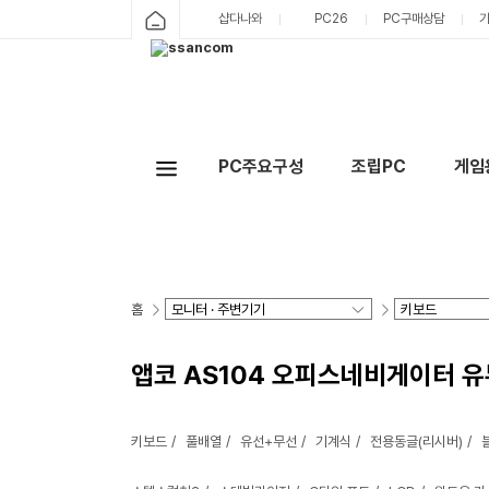
샵다나와
PC26
PC구매상담
PC주요구성
조립PC
게임
홈
앱코 AS104 오피스네비게이터 유
키보드
풀배열
유선+무선
기계식
전용동글(리시버)