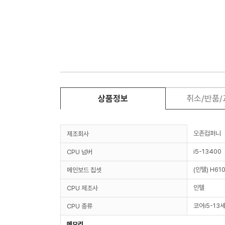
상품정보
취소/반품
오존컴퍼니
제조회사
i5-13400
CPU 넘버
(인텔) H61
메인보드 칩셋
인텔
CPU 제조사
코어i5-13
CPU 종류
메모리