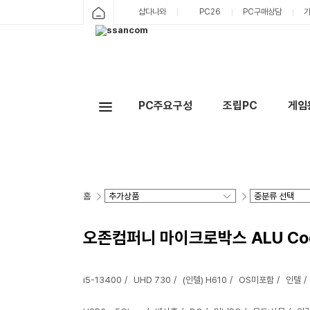
샵다나와
PC26
PC구매상담
PC주요구성
조립PC
게임
홈
오존컴퍼니 마이크로박스 ALU Cool47
i5-13400
UHD 730
(인텔) H610
OS미포함
인텔