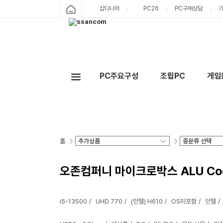
샵다나와
PC26
PC구매상담
PC주요구성
조립PC
게임
홈
오존컴퍼니 마이크로박스 ALU Cool47
i5-13500
UHD 770
(인텔) H610
OS미포함
인텔