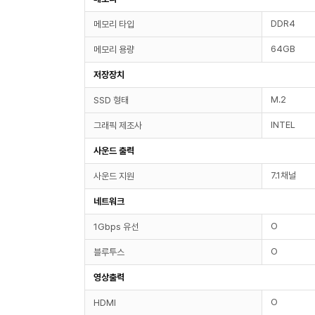
DDR4
메모리 타입
64GB
메모리 용량
저장장치
M.2
SSD 형태
INTEL
그래픽 제조사
사운드 출력
7.1채널
사운드 지원
네트워크
O
1Gbps 유선
O
블루투스
영상출력
O
HDMI