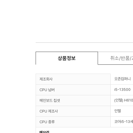
상품정보
취소/반품
오존컴퍼니
제조회사
i5-13500
CPU 넘버
(인텔) H61
메인보드 칩셋
인텔
CPU 제조사
코어i5-13
CPU 종류
메모리