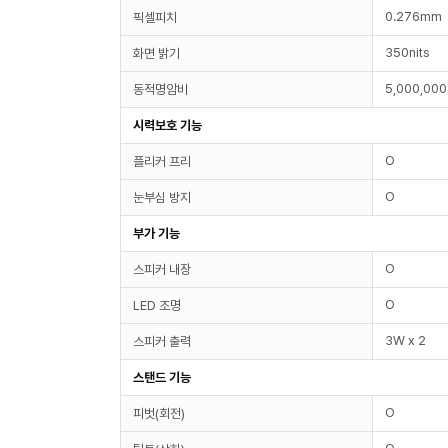
0.276mm
픽셀피치
350nits
화면 밝기
5,000,000
동적명암비
시력보호 기능
O
플리커 프리
O
눈부심 방지
부가 기능
O
스피커 내장
O
LED 조명
3W x 2
스피커 출력
스탠드 기능
O
피벗(회전)