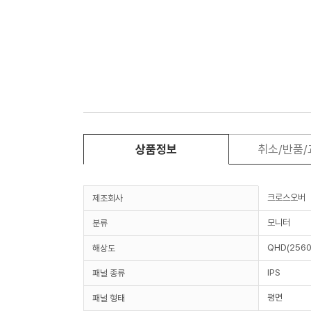
상품정보
취소/반품
크로스오버
제조회사
모니터
분류
QHD(2560
해상도
IPS
패널 종류
평면
패널 형태