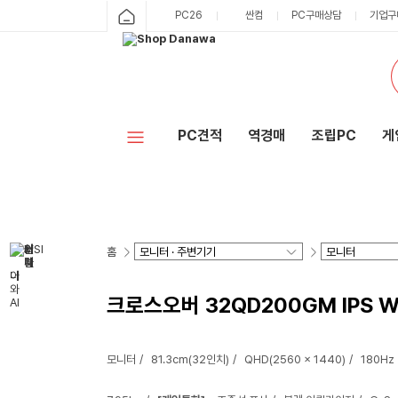
PC26
싼컴
PC구매상담
기업구
PC견적
역경매
조립PC
게
홈
크로스오버 32QD200GM IPS 
모니터
81.3cm(32인치)
QHD(2560 x 1440)
180Hz