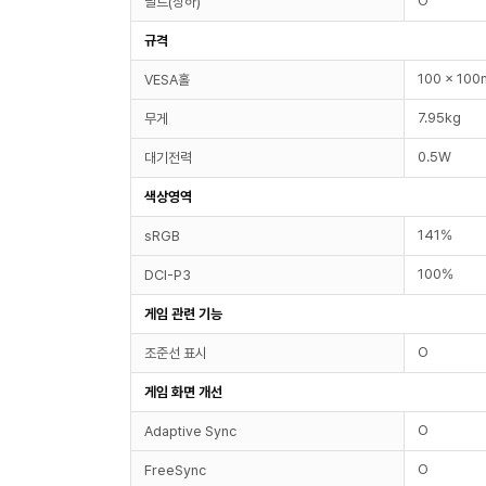
O
틸트(상하)
규격
100 x 10
VESA홀
7.95kg
무게
0.5W
대기전력
색상영역
141%
sRGB
100%
DCI-P3
게임 관련 기능
O
조준선 표시
게임 화면 개선
O
Adaptive Sync
O
FreeSync