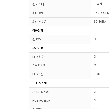
3-4핀
팬 커넥터
94.95 CF
최대 풍량
32.8dBA
최대 팬소음
작동전압
O
팬 12V
부가기능
O
LED 라이트
O
데이지체인
RGB
LED색상
LED시스템
O
AURA SYNC
O
RGB FUSION