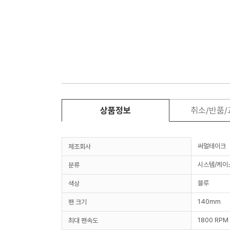
상품정보
취소/반품
써멀테이크
제조회사
시스템/케이
분류
블루
색상
140mm
팬 크기
1800 RPM
최대 팬속도