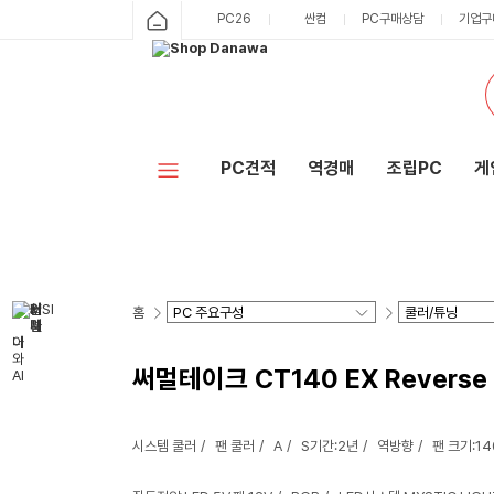
PC26
싼컴
PC구매상담
기업구
PC견적
역경매
조립PC
게
홈
써멀테이크 CT140 EX Reverse 
시스템 쿨러
팬 쿨러
A
S기간:2년
역방향
팬 크기:1