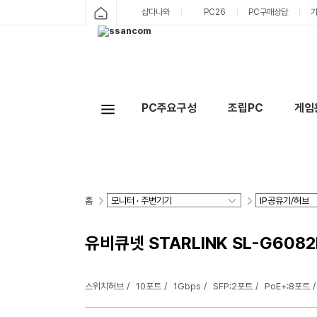
샵다나와
PC26
PC구매상담
PC주요구성
조립PC
게임
홈
유비큐넷 STARLINK SL-G608
스위치허브
10포트
1Gbps
SFP:2포트
PoE+:8포트