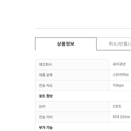
상품정보
취소/반품
유비큐넷
제조회사
스위치허브
제품 분류
1Gbps
전송 속도
포트 정보
2포트
SFP
최대 250m
전송 거리
부가 기능