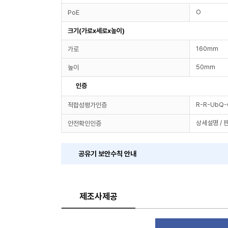
O
PoE
크기(가로x세로x높이)
160mm
가로
50mm
높이
인증
R-R-UbQ
적합성평가인증
상세설명 / 
안전확인인증
공유기 보안수칙 안내
제조사제공