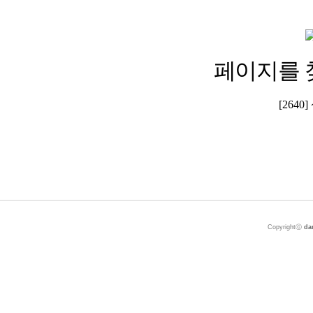
페이지를 
[264
Copyrightⓒ
da