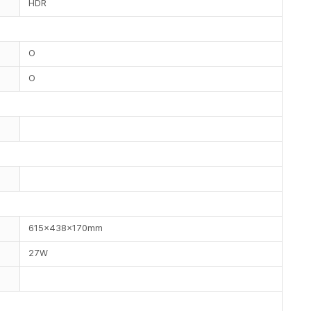
HDR
O
O
615x438x170mm
27W