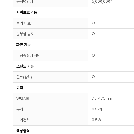
5,000,000:1
동적명암비
시력보호 기능
O
플리커 프리
O
눈부심 방지
화면 기능
O
고정종횡비 지원
스탠드 기능
O
틸트(상하)
규격
75 x 75mm
VESA홀
3.5kg
무게
0.5W
대기전력
색상영역