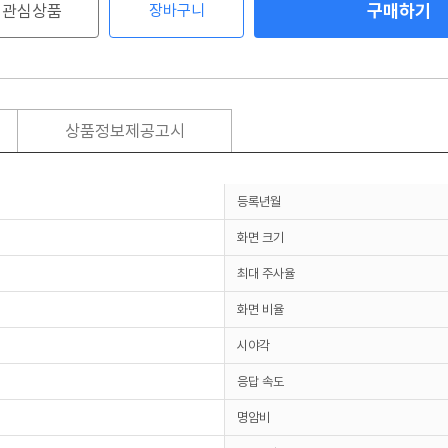
구매하기
관심상품
장바구니
상품정보제공고시
등록년월
화면 크기
최대 주사율
화면 비율
시야각
응답 속도
명암비