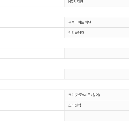
HDR 지원
블루라이트 차단
안티글레어
크기(가로x세로x깊이)
소비전력