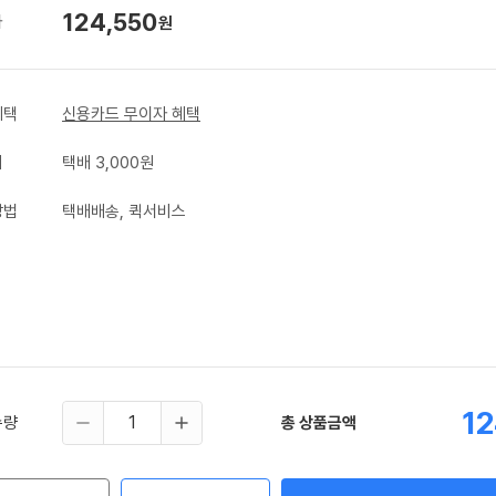
124,550
가
원
혜택
신용카드 무이자 혜택
비
택배 3,000원
방법
택배배송, 퀵서비스
1
수량
총 상품금액