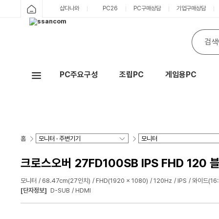
샵다나와
PC26
PC구매상담
기업구매상담
PC주요구성
조립PC
게임용PC
Hot
홈
크로스오버 27FD100SB IPS FHD 120 
모니터
68.47cm(27인치)
FHD(1920 x 1080)
120Hz
IPS
와이드(16:
[단자정보]
D-SUB
HDMI