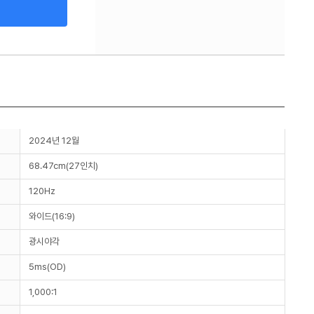
2024년 12월
68.47cm(27인치)
120Hz
와이드(16:9)
광시야각
5ms(OD)
1,000:1