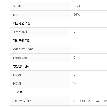
137%
sRGB
96%
DCI-P3
게임 관련 기능
O
조준선 표시
게임 화면 개선
O
Adaptive Sync
O
FreeSync
영상입력 단자
O
HDMI
1개
HDMI
인증
R-R-CSO-270FV4
적합성평가인증
인증