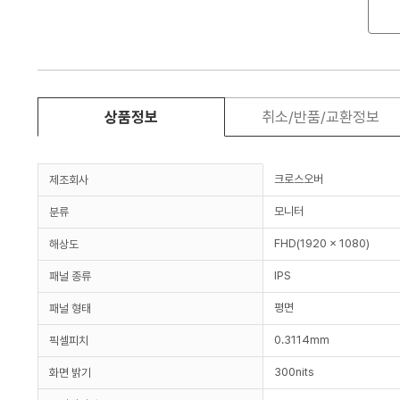
상품정보
취소/반품/교환정보
크로스오버
제조회사
모니터
분류
FHD(1920 x 1080)
해상도
IPS
패널 종류
평면
패널 형태
0.3114mm
픽셀피치
300nits
화면 밝기