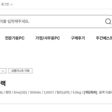
로그인
전문가용PC
가정/사무용PC
구매후기
주간베스
상품리스트 이동
블랙
9)
평면
5ms(OD)
300nits
1,000:1
틸트(상하)
3.5kg
[게임특화]
블랙 이퀄