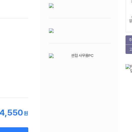
없
주
24,550
원