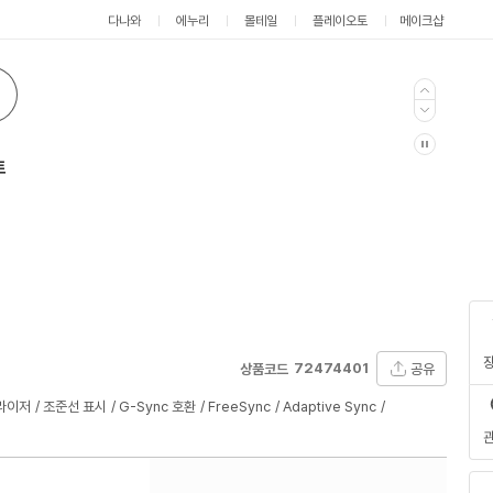
다나와
에누리
몰테일
플레이오토
메이크샵
트
72474401
공유
상품코드
라이저
조준선 표시
G-Sync 호환
FreeSync
Adaptive Sync