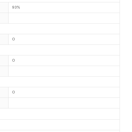
93%
O
O
O