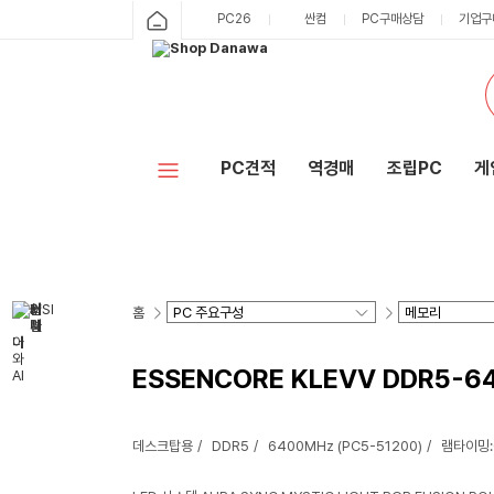
PC26
싼컴
PC구매상담
기업구
PC견적
역경매
조립PC
게
홈
ESSENCORE KLEVV DDR5-64
데스크탑용
DDR5
6400MHz (PC5-51200)
램타이밍: