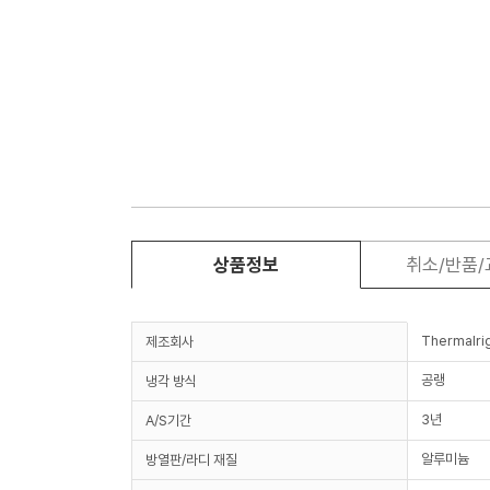
상품정보
취소/반품
Thermalri
제조회사
공랭
냉각 방식
3년
A/S기간
알루미늄
방열판/라디 재질