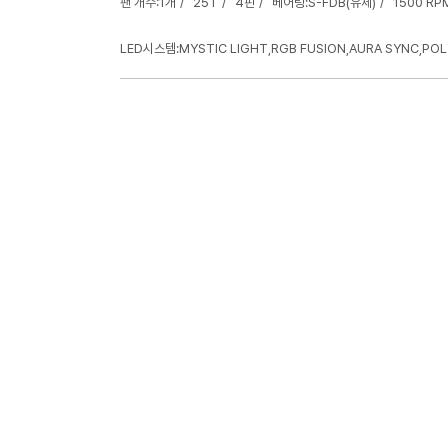
팬 개수:1개
25T
4핀
베어링:S-FDB(유체)
1500 RP
LED시스템:MYSTIC LIGHT,RGB FUSION,AURA SYNC,PO