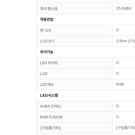
25.6dBA
최대 팬소음
작동전압
O
팬 12V
3.9cm (1:1)
LCD크기
부가기능
O
LED 라이트
O
LCD
RGB
LED색상
LED시스템
O
AURA SYNC
O
RGB FUSION
[구성품/기타
[구성품/기타]