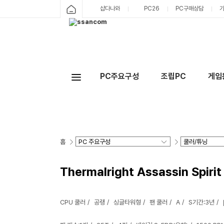
샵다나와
PC26
PC구매상담
PC주요구성
조립PC
게임
홈
Thermalright Assassin Spir
CPU 쿨러
공랭
싱글타워형
팬 쿨러
A
S기간:3년