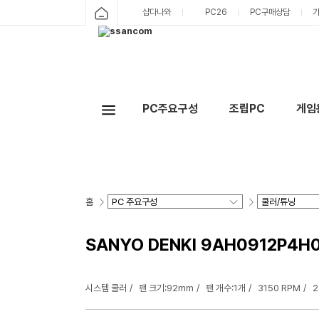
샵다나와
PC26
PC구매상담
PC주요구성
조립PC
게임
홈
SANYO DENKI 9AH0912P4H
시스템 쿨러
팬 크기:92mm
팬 개수:1개
3150 RPM
2