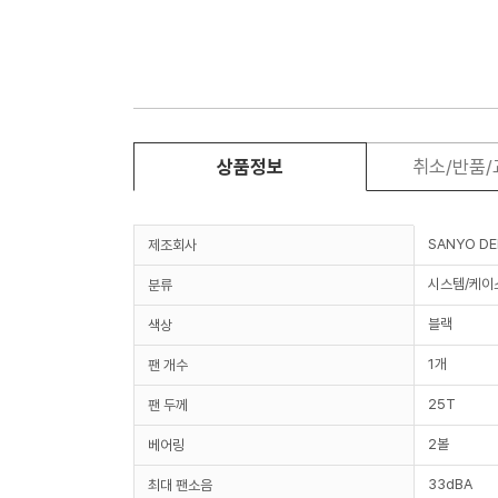
상품정보
취소/반품
SANYO DE
제조회사
시스템/케이
분류
블랙
색상
1개
팬 개수
25T
팬 두께
2볼
베어링
33dBA
최대 팬소음