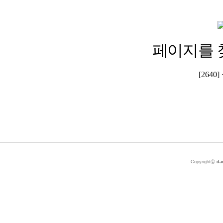
페이지를 
[264
Copyrightⓒ
da