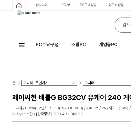
샵다나와
PC26
PC구매상담
기업구매상담
PC주요구성
조립PC
게임용PC
Hot
홈
제이씨현 배틀G BG32CV 유케어 240 
모니터
80cm(32인치)
FHD(1920 x 1080)
240Hz
VA
와이드(16:9)
G-Sync 호환
[단자정보]
DP 1.4
HDMI 2.0