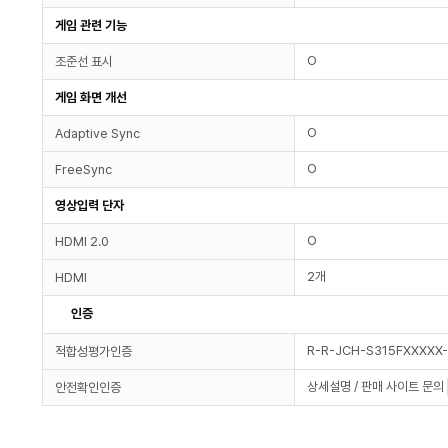
게임 관련 기능
O
조준선 표시
게임 화면 개선
O
Adaptive Sync
O
FreeSync
영상입력 단자
O
HDMI 2.0
2개
HDMI
인증
R-R-JCH-S315FXXXXX-
적합성평가인증
상세설명 / 판매 사이트 문의
안전확인인증