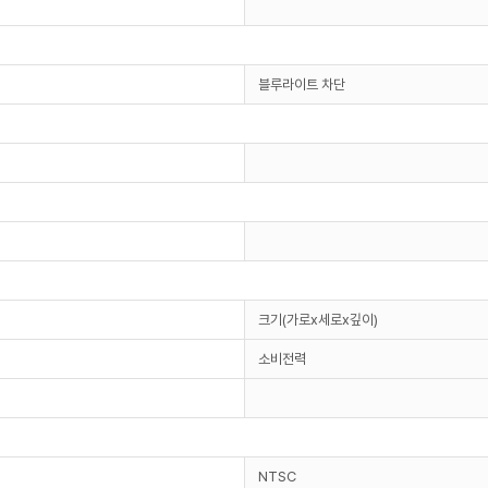
블루라이트 차단
크기(가로x세로x깊이)
소비전력
NTSC