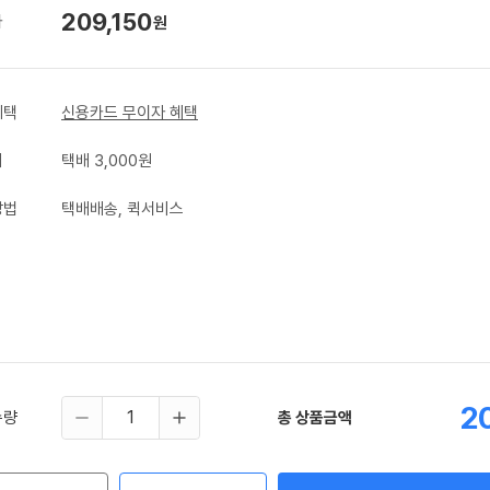
209,150
가
원
혜택
신용카드 무이자 혜택
비
택배 3,000원
방법
택배배송, 퀵서비스
2
수량
총 상품금액