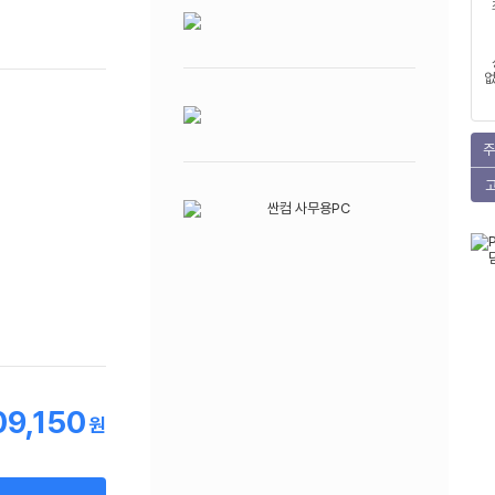
없
주
09,150
원