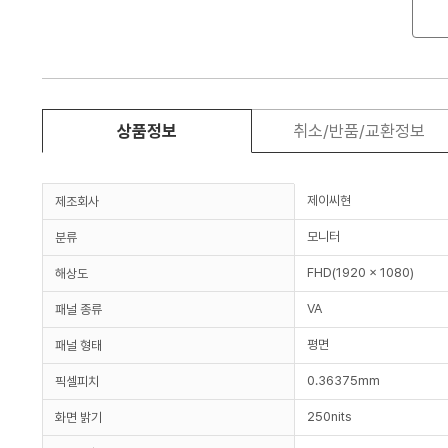
상품정보
취소/반품/교환정보
제이씨현
제조회사
모니터
분류
FHD(1920 x 1080)
해상도
VA
패널 종류
평면
패널 형태
0.36375mm
픽셀피치
250nits
화면 밝기