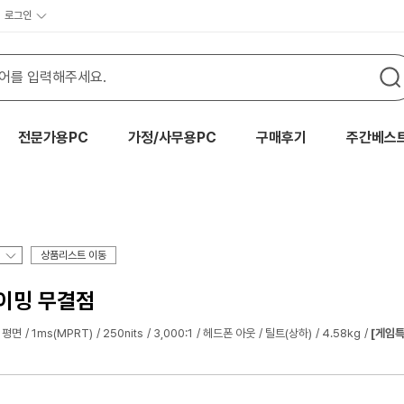
로그인
전문가용PC
가정/사무용PC
구매후기
주간베스
상품리스트 이동
게이밍 무결점
평면
1ms(MPRT)
250nits
3,000:1
헤드폰 아웃
틸트(상하)
4.58kg
[게임특