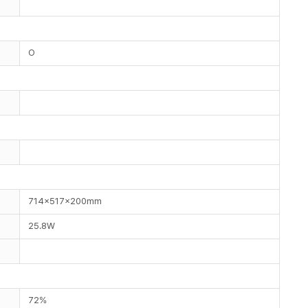
O
714x517x200mm
25.8W
72%