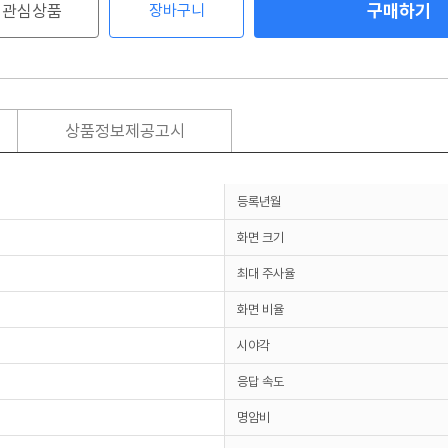
구매하기
관심상품
장바구니
상품정보제공고시
등록년월
화면 크기
최대 주사율
화면 비율
시야각
응답 속도
명암비