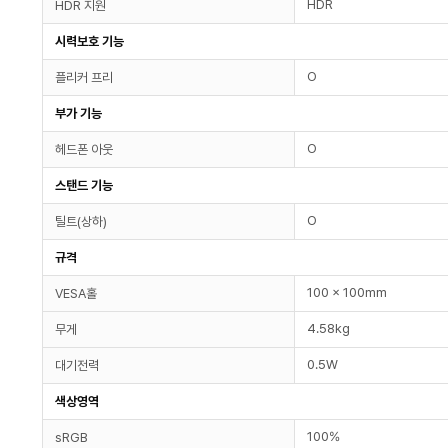
HDR
HDR 지원
시력보호 기능
O
플리커 프리
부가 기능
O
헤드폰 아웃
스탠드 기능
O
틸트(상하)
규격
100 x 100mm
VESA홀
4.58kg
무게
0.5W
대기전력
색상영역
100%
sRGB