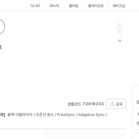
다나와
에누리
몰테일
플레이오토
메이크샵
트
72816233
공유
상품코드
화]
블랙 이퀄라이저
조준선 표시
FreeSync
Adaptive Sync