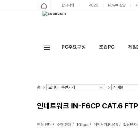
샵다나와
PC26
PC구매상담
PC주요구성
조립PC
게임
홈
인네트워크 IN-F6CP CAT.6 FT
연장 젠더
소형 젠더
1Gbps
메인단자:RJ45
확장단자: