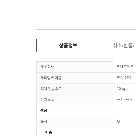
상품정보
취소/반품
인네트워크
제조회사
연장 젠더
제작형 케이블
1Gbps
최대 전송속도
ㅡ자-ㅡ자
단자 꺾임
색상
O
블랙
인증