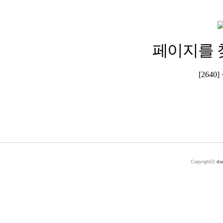
페이지를 
[264
Copyrightⓒ
da