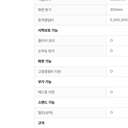
350nits
화면 밝기
5,000,000
동적명암비
시력보호 기능
O
플리커 프리
O
눈부심 방지
화면 기능
O
고정종횡비 지원
부가 기능
O
헤드폰 아웃
스탠드 기능
O
틸트(상하)
규격