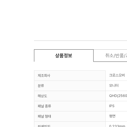
상품정보
취소/반품
크로스오버
제조회사
모니터
분류
QHD(2560
해상도
IPS
패널 종류
평면
패널 형태
0.233mm
픽셀피치