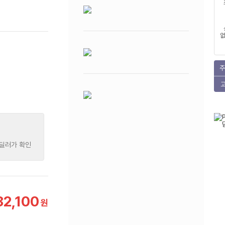
없
주
 딜러가 확인
82,100
원