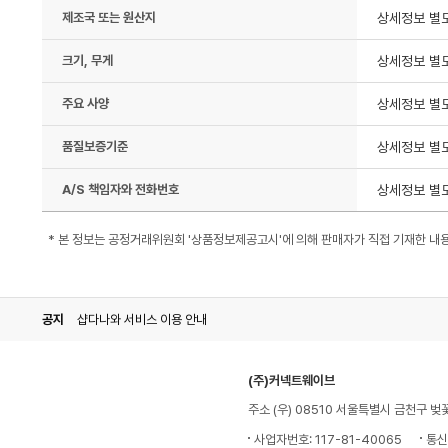
제조국 또는 원산지
상세정보 별
크기, 무게
상세정보 별
주요 사양
상세정보 별
품질보증기준
상세정보 별
A/S 책임자와 전화번호
상세정보 별
* 본 정보는 공정거래위원회 '상품정보제공고시'에 의해 판매자가 직접 기재한 내
공지
샵다나와 서비스 이용 안내
(주)커넥트웨이브
주소 (우) 08510 서울특별시 금천구 벚
사업자번호: 117-81-40065
통신