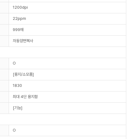
1200dpi
22ppm
999매
자동양면복사
O
[용지/소모품]
1830
최대 4단 용지함
[기능]
O