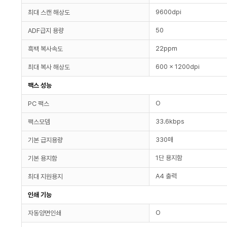
9600dpi
최대 스캔 해상도
50
ADF급지 용량
22ppm
흑백 복사속도
600 x 1200dpi
최대 복사 해상도
팩스 성능
O
PC 팩스
33.6kbps
팩스모뎀
330매
기본 급지용량
1단 용지함
기본 용지함
A4 출력
최대 지원용지
인쇄 기능
O
자동양면인쇄