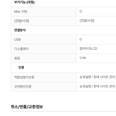
부가기능 (대형)
O
Mac 지원
[연결/사양]
[연결/사양]
연결방식
O
USB
컬러터치LCD
디스플레이
1.1W
슬립
인증
상세설명 / 판매 사이트 문의
적합성평가인증
상세설명 / 판매 사이트 문의
안전확인인증
취소/반품/교환정보