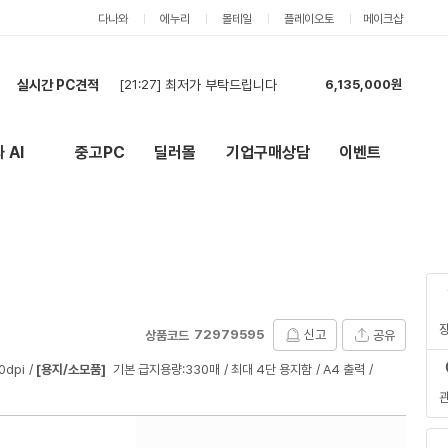
다나와
에누리
몰테일
플레이오토
메이크샵
실시간 PC견적
[21:27]
최저가 부탁드립니다
6,135,000원
[21:05]
현금 재견적
754,000원
[20:42]
견적
6,010,000원
 AI
중고PC
딜러몰
기업구매상담
이벤트
New
외부 링크
[20:42]
견적신청합니다(2대).
1,319,000원
[20:41]
견적신청합니다(2대).
1,319,000원
[19:57]
2
616,000원
[19:55]
견적신청합니다.
5,857,000원
[19:52]
`
621,000원
[19:51]
견적부탁드립니다
2,748,000원
[19:23]
견적요청드립니다.
3,060,000원
72979595
신고
공유
상품코드
0dpi
[용지/소모품]
기본 급지용량:330매
최대 4단 용지함
A4 출력