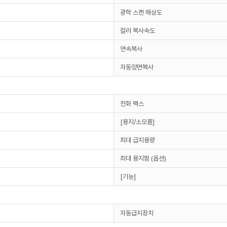
광학 스캔 해상도
컬러 복사속도
연속복사
자동양면복사
전화 팩스
[용지/소모품]
최대 급지용량
최대 용지함 (옵션)
[기능]
자동급지장치