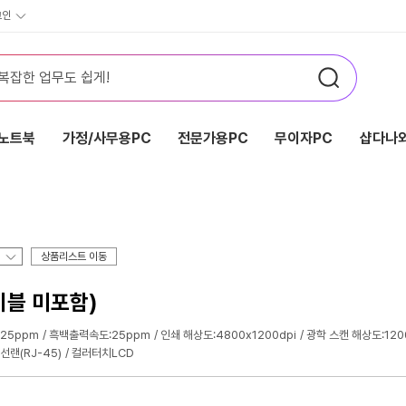
그인
노트북
가정/사무용PC
전문가용PC
무이자PC
샵다나와
상품리스트 이동
테이블 미포함)
25ppm
흑백출력속도:25ppm
인쇄 해상도:4800x1200dpi
광학 스캔 해상도:120
선랜(RJ-45)
컬러터치LCD