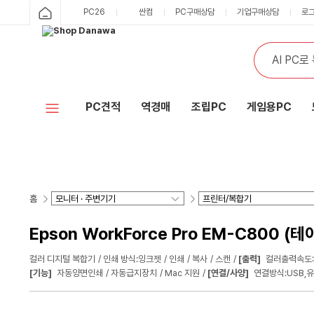
PC26
싼컴
PC구매상담
기업구매상담
로
PC견적
역경매
조립PC
게임용PC
홈
Epson WorkForce Pro EM-C800 (
컬러 디지털 복합기
인쇄 방식:잉크젯
인쇄
복사
스캔
[출력]
컬러출력속도:
[기능]
자동양면인쇄
자동급지장치
Mac 지원
[연결/사양]
연결방식:USB,유