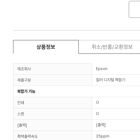
상품정보
취소/반품/교환정보
Epson
제조회사
컬러 디지털 복합기
제품구분
복합기 기능
O
인쇄
O
스캔
[출력]
[출력]
25ppm
흑백출력속도