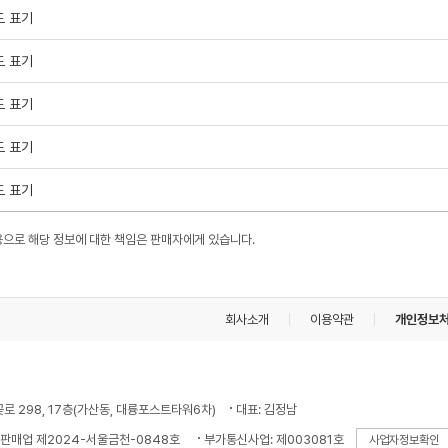
도 표기
도 표기
도 표기
도 표기
도 표기
용으로 해당 정보에 대한 책임은 판매자에게 있습니다.
회사소개
이용약관
개인정보
꽃로 298, 17층(가산동, 대륭포스트타워6차)
대표: 김정남
판매업 제2024-서울금천-0848호
부가통신사업: 제003081호
사업자정보확인