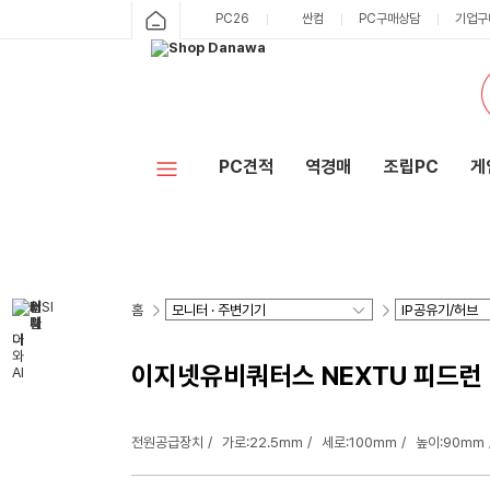
PC26
싼컴
PC구매상담
기업구
PC견적
역경매
조립PC
게
홈
이지넷유비쿼터스 NEXTU 피드런 
전원공급장치
가로:22.5mm
세로:100mm
높이:90mm