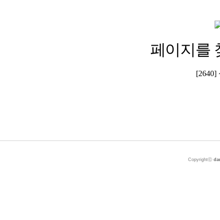
페이지를 
[264
Copyrightⓒ
da