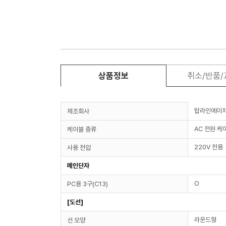
상품정보
취소/반품
탑라인에이
제조회사
AC 전원 케
케이블 종류
220V 전용
사용 전압
메인단자
O
PC용 3구(C13)
[도선]
라운드형
선 모양