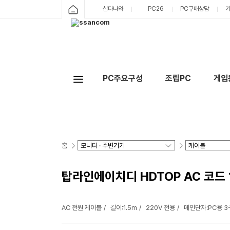
샵다나와
PC26
PC구매상담
PC주요구성
조립PC
게임
홈
탑라인에이치디 HDTOP AC 코드 1
AC 전원 케이블
길이:1.5m
220V 전용
메인단자:PC용 3구