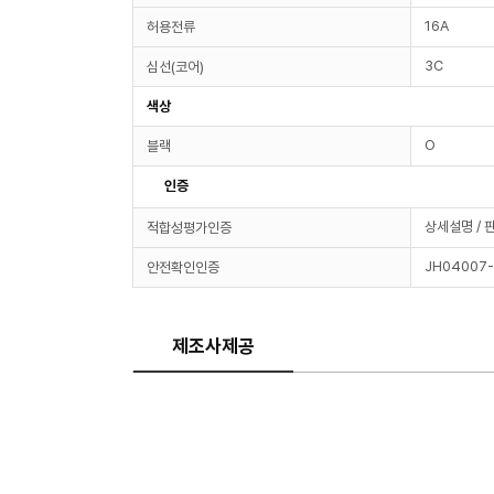
16A
허용전류
3C
심선(코어)
색상
O
블랙
인증
상세설명 / 
적합성평가인증
JH04007
안전확인인증
제조사제공