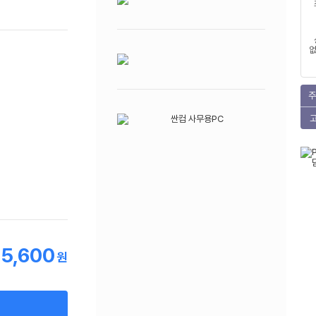
없
주
5,600
원