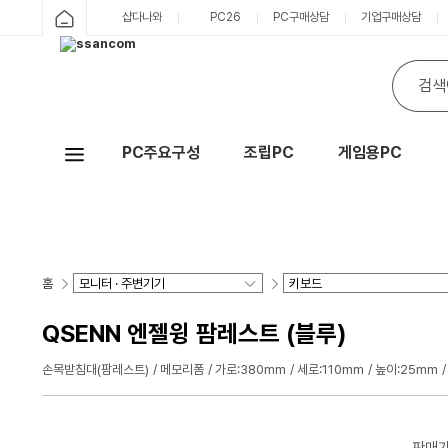
샵다나와
PC26
PC구매상담
기업구매상담
PC주요구성
조립PC
게임용PC
Hot
홈
QSENN 엔젤윙 팜레스트 (블루)
손목받침대(팜레스트)
메모리폼
가로:380mm
세로:110mm
높이:25mm
판매