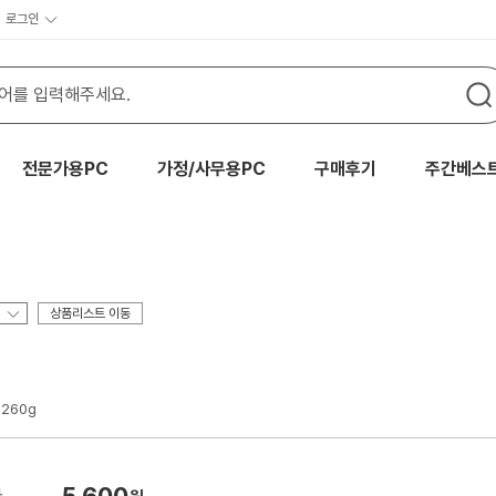
로그인
전문가용PC
가정/사무용PC
구매후기
주간베스
상품리스트 이동
260g
5,600
가