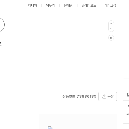
다나와
에누리
몰테일
플레이오토
메이크샵
트
73886189
공유
상품코드